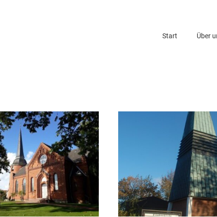
Start
Über u
Über u
Wir arb
Kirch