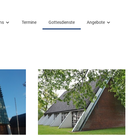
ns
Termine
Gottesdienste
Angebote
ns
Angebote
eiten hier
Gruppen
engemeinderat
Kinder und Familien
Jugend & junge Erwachsene
Musik