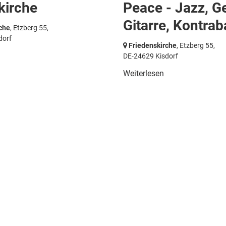
kirche
Peace - Jazz, G
Gitarre, Kontrab
che
, Etzberg 55,
dorf
Friedenskirche
, Etzberg 55,
DE-24629 Kisdorf
Weiterlesen
akt
Startseite